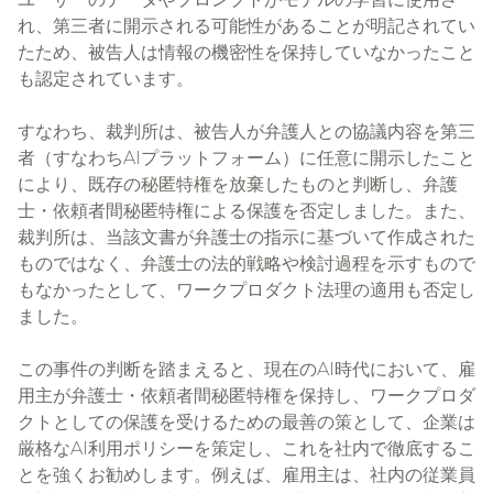
れ、第三者に開示される可能性があることが明記されてい
たため、被告人は情報の機密性を保持していなかったこと
も認定されています。
すなわち、裁判所は、被告人が弁護人との協議内容を第三
者（すなわちAIプラットフォーム）に任意に開示したこと
により、既存の秘匿特権を放棄したものと判断し、弁護
士・依頼者間秘匿特権による保護を否定しました。また、
裁判所は、当該文書が弁護士の指示に基づいて作成された
ものではなく、弁護士の法的戦略や検討過程を示すもので
もなかったとして、ワークプロダクト法理の適用も否定し
ました。
この事件の判断を踏まえると、現在のAI時代において、雇
用主が弁護士・依頼者間秘匿特権を保持し、ワークプロダ
クトとしての保護を受けるための最善の策として、企業は
厳格なAI利用ポリシーを策定し、これを社内で徹底するこ
とを強くお勧めします。例えば、雇用主は、社内の従業員