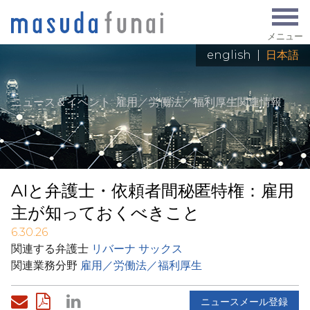
メニュー
english
|
日本語
ニュース＆イベント
: 雇用／労働法／福利厚生関連情報
AIと弁護士・依頼者間秘匿特権：雇用
主が知っておくべきこと
6.30.26
関連する弁護士
リバーナ サックス
関連業務分野
雇用／労働法／福利厚生
ニュースメール登録