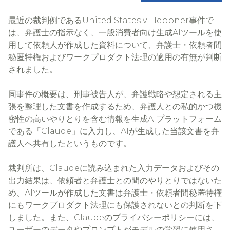
最近の裁判例であるUnited States v. Heppner事件で
は、弁護士の指示なく、一般消費者向け生成AIツールを使
用して依頼人が作成した資料について、弁護士・依頼者間
秘匿特権およびワークプロダクト法理の適用の有無が判断
されました。
同事件の概要は、刑事被告人が、弁護戦略や想定される主
張を整理した文書を作成するため、弁護人との私的かつ機
密性の高いやりとりを含む情報を生成AIプラットフォーム
である「Claude」に入力し、AIが生成した当該文書を弁
護人へ共有したというものです。
裁判所は、Claudeに読み込まれた入力データおよびその
出力結果は、依頼者と弁護士との間のやりとりではないた
め、AIツールが作成した文書は弁護士・依頼者間秘匿特権
にもワークプロダクト法理にも保護されないとの判断を下
しました。また、Claudeのプライバシーポリシーには、
ユーザーのデータやプロンプトがモデルの学習に使用さ