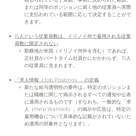
または同等のポジションに就く他の従業員へ実際
に支払われている範囲に応じて決定することがで
きます。
15人という従業員数は、イリノイ州で雇用される従業
員数に限定されない
勤務地が米国（イリノイ州外を含む）であれば、
正社員かパートタイム社員かにかかわらず、15人
の従業員に含まれます。
「求人情報（Job Posting）」の定義
新たな給与透明性の要件は、特定のポジションま
たは職種に関して掲示されるすべての通知や公表
に適用されるものです（すなわち、一般的な「求
人（Help Wanted）」の掲示や広告は、特定の
雇用機会について具体的な記載がされていないた
め適用の対象外となります）。