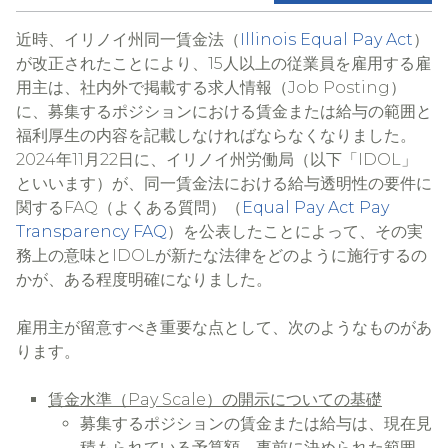
近時、イリノイ州同一賃金法（
Illinois Equal Pay Act
）
が改正されたことにより、15人以上の従業員を雇用する雇
用主は、社内外で掲載する求人情報（Job Posting）
に、募集するポジションにおける賃金または給与の範囲と
福利厚生の内容を記載しなければならなくなりました。
2024年11月22日に、イリノイ州労働局（以下「IDOL」
といいます）が、同一賃金法における給与透明性の要件に
関するFAQ（よくある質問）（
Equal Pay Act Pay
Transparency FAQ
）を公表したことによって、その実
務上の意味とIDOLが新たな法律をどのように施行するの
かが、ある程度明確になりました。
雇用主が留意すべき重要な点として、次のようなものがあ
ります。
賃金水準（Pay Scale）の開示についての基礎
募集するポジションの賃金または給与は、現在見
積もられている予算額、事前に決められた範囲、