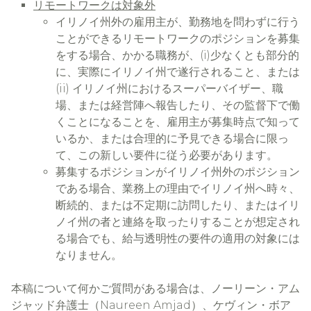
リモートワークは対象外
イリノイ州外の雇用主が、勤務地を問わずに行う
ことができるリモートワークのポジションを募集
をする場合、かかる職務が、(i)少なくとも部分的
に、実際にイリノイ州で遂行されること、または
(ii) イリノイ州におけるスーパーバイザー、職
場、または経営陣へ報告したり、その監督下で働
くことになることを、雇用主が募集時点で知って
いるか、または合理的に予見できる場合に限っ
て、この新しい要件に従う必要があります。
募集するポジションがイリノイ州外のポジション
である場合、業務上の理由でイリノイ州へ時々、
断続的、または不定期に訪問したり、またはイリ
ノイ州の者と連絡を取ったりすることが想定され
る場合でも、給与透明性の要件の適用の対象には
なりません。
本稿について何かご質問がある場合は、ノーリーン・アム
ジャッド弁護士（Naureen Amjad）、ケヴィン・ボア