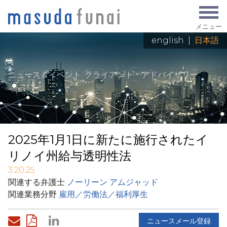
メニュー
english
|
日本語
ニュース＆イベント
: クライアント・アドバイザリー
2025年1月1日に新たに施行されたイ
リノイ州給与透明性法
3.20.25
関連する弁護士
ノーリーン アムジャッド
関連業務分野
雇用／労働法／福利厚生
ニュースメール登録