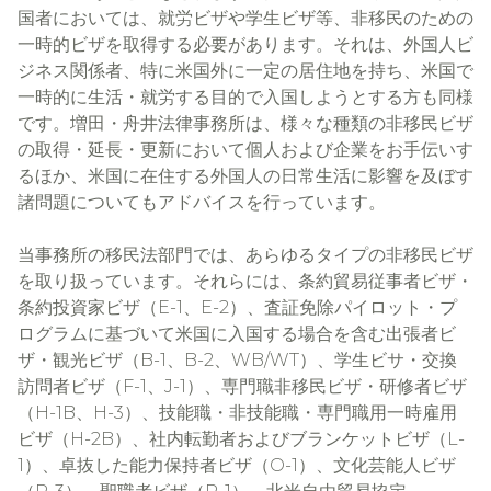
国者においては、就労ビザや学生ビザ等、非移民のための
一時的ビザを取得する必要があります。それは、外国人ビ
ジネス関係者、特に米国外に一定の居住地を持ち、米国で
一時的に生活・就労する目的で入国しようとする方も同様
です。増田・舟井法律事務所は、様々な種類の非移民ビザ
の取得・延長・更新において個人および企業をお手伝いす
るほか、米国に在住する外国人の日常生活に影響を及ぼす
諸問題についてもアドバイスを行っています。
当事務所の移民法部門では、あらゆるタイプの非移民ビザ
を取り扱っています。それらには、条約貿易従事者ビザ・
条約投資家ビザ（E-1、E-2）、査証免除パイロット・プ
ログラムに基づいて米国に入国する場合を含む出張者ビ
ザ・観光ビザ（B-1、B-2、WB/WT）、学生ビサ・交換
訪問者ビザ（F-1、J-1）、専門職非移民ビザ・研修者ビザ
（H-1B、H-3）、技能職・非技能職・専門職用一時雇用
ビザ（H-2B）、社内転勤者およびブランケットビザ（L-
1）、卓抜した能力保持者ビザ（O-1）、文化芸能人ビザ